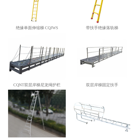
绝缘单面伸缩梯 CQJWS
带扶手绝缘落轨梯
CQNT双层岸梯尼龙绳护栏
双层岸梯固定扶手