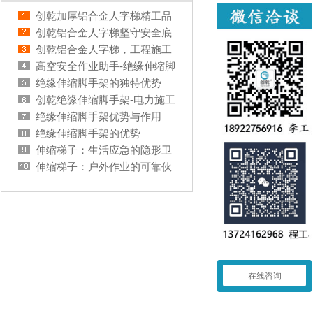
创乾加厚铝合金人字梯精工品
质，铸就工程实用之梯（工
创乾铝合金人字梯坚守安全底
程）
线，赋能工程作业
创乾铝合金人字梯，工程施工
的得力利器（工程）
高空安全作业助手-绝缘伸缩脚
手架
绝缘伸缩脚手架的独特优势
创乾绝缘伸缩脚手架-电力施工
搭档
绝缘伸缩脚手架优势与作用
绝缘伸缩脚手架的优势
伸缩梯子：生活应急的隐形卫
士
伸缩梯子：户外作业的可靠伙
伴
在线咨询