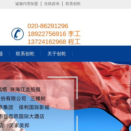
诚邀代理加盟
在线咨询
联系创乾
020-86291296
18922756916 李工
13724162968 程工
题
联系创乾
关于创乾