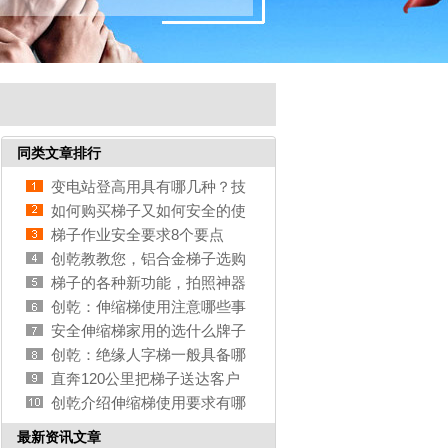
同类文章排行
变电站登高用具有哪几种？技
术要求有哪些
如何购买梯子又如何安全的使
用梯子
梯子作业安全要求8个要点
创乾教教您，铝合金梯子选购
实用技巧
梯子的各种新功能，拍照神器
你有没有被get到
创乾：伸缩梯使用注意哪些事
项
安全伸缩梯家用的选什么牌子
的好
创乾：绝缘人字梯一般具备哪
些特点？
直奔120公里把梯子送达客户
手中，为专业点赞
创乾介绍伸缩梯使用要求有哪
些？
最新资讯文章