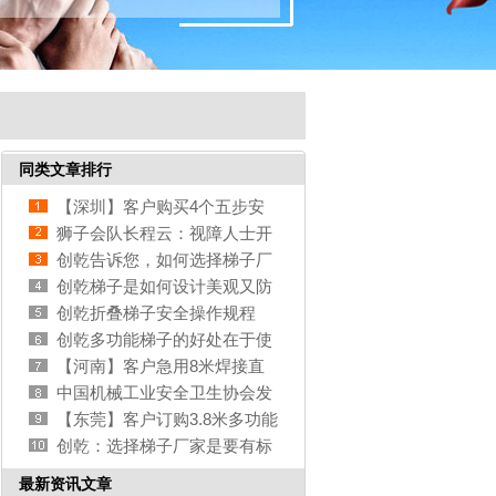
同类文章排行
【深圳】客户购买4个五步安
全梯人字工程梯
狮子会队长程云：视障人士开
启“烹饪之旅”
创乾告诉您，如何选择梯子厂
家才是最好的
创乾梯子是如何设计美观又防
腐蚀
创乾折叠梯子安全操作规程
创乾多功能梯子的好处在于使
用用途多
【河南】客户急用8米焊接直
梯，伸缩
中国机械工业安全卫生协会发
布三项梯子类团体标准
【东莞】客户订购3.8米多功能
伸缩梯，家庭使用
创乾：选择梯子厂家是要有标
准的
最新资讯文章