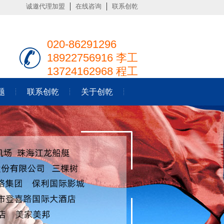
诚邀代理加盟
在线咨询
联系创乾
020-86291296
18922756916 李工
13724162968 程工
题
联系创乾
关于创乾