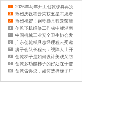
2026年马年开工创乾梯具再次
供货九元航空
热烈庆祝程云荣获五星志愿者
称号
热烈祝贺！创乾梯具程云荣膺
2025年度广东省五星级红十字
创乾飞机维修工作梯中标湖南
志愿者
机场集团
中国机械工业安全卫生协会发
布三项梯子类团体标准
广东创乾梯具总经理程云受邀
中国机械工业安全卫生协会登
狮子会队长程云：视障人士开
高安全设备分会邀请参与2025
启“烹饪之旅”
创乾梯子是如何设计美观又防
年应博会应急救援展
腐蚀
创乾多功能梯子的好处在于使
用用途多
创乾告诉您，如何选择梯子厂
家才是最好的