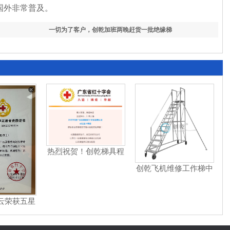
国外非常普及。
一切为了客户，创乾加班两晚赶货一批绝缘梯
热烈祝贺！创乾梯具程
云荣膺2025年度广东省
创乾飞机维修工作梯中
五星级红十字志愿者
标湖南机场集团
云荣获五星
者称号