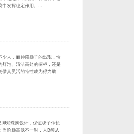
中发挥稳定作用。...
不少人，而伸缩梯子的出现，恰
的灯泡、清洁高处的橱柜，还是
凭借其灵活的特性成为得力助
只脚知珠脚设计，保证梯子伸长
：当阶梯高低不一时，人B须从