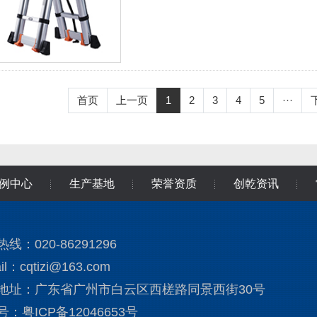
首页
上一页
1
2
3
4
5
···
例中心
生产基地
荣誉资质
创乾资讯
线：020-86291296
il：cqtizi@163.com
地址：广东省广州市白云区西槎路同景西街30号
号：
粤ICP备12046653号