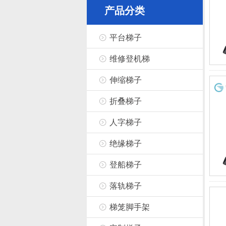
产品分类
平台梯子
维修登机梯
伸缩梯子
折叠梯子
人字梯子
绝缘梯子
登船梯子
落轨梯子
梯笼脚手架