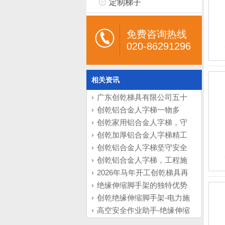
定制梯子
免费咨询热线
020-86291296
相关资讯
广东创乾梯具有限公司五十
周年庆典圆满举行：登高致
创乾铝合金人字梯一物多
远，再攀新峰
用，适配全屋的家用好梯
创乾家用铝合金人字梯，守
（家用）
护寻常烟火生活（家用）
创乾加厚铝合金人字梯精工
品质，铸就工程实用之梯
创乾铝合金人字梯坚守安全
（工程）
底线，赋能工程作业
创乾铝合金人字梯，工程施
工的得力利器（工程）
2026年马年开工创乾梯具再
次供货九元航空
绝缘伸缩脚手架的独特优势
创乾绝缘伸缩脚手架-电力施
工搭档
高空安全作业助手-绝缘伸缩
脚手架