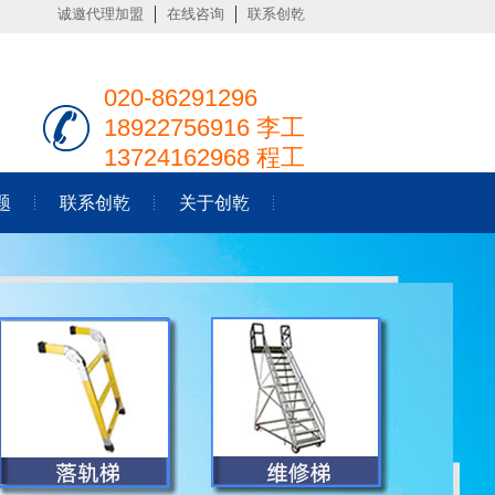
诚邀代理加盟
在线咨询
联系创乾
020-86291296
18922756916 李工
13724162968 程工
题
联系创乾
关于创乾