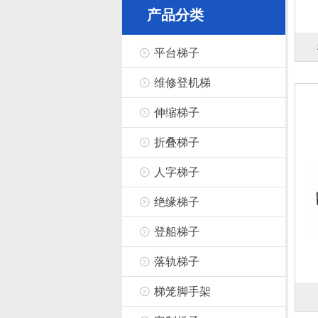
产品分类
平台梯子
维修登机梯
伸缩梯子
折叠梯子
人字梯子
绝缘梯子
登船梯子
落轨梯子
梯笼脚手架