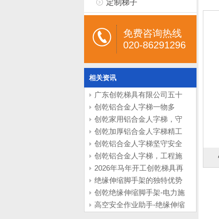
定制梯子
免费咨询热线
020-86291296
相关资讯
广东创乾梯具有限公司五十
周年庆典圆满举行：登高致
创乾铝合金人字梯一物多
远，再攀新峰
用，适配全屋的家用好梯
创乾家用铝合金人字梯，守
（家用）
护寻常烟火生活（家用）
创乾加厚铝合金人字梯精工
品质，铸就工程实用之梯
创乾铝合金人字梯坚守安全
（工程）
底线，赋能工程作业
创乾铝合金人字梯，工程施
工的得力利器（工程）
2026年马年开工创乾梯具再
次供货九元航空
绝缘伸缩脚手架的独特优势
创乾绝缘伸缩脚手架-电力施
工搭档
高空安全作业助手-绝缘伸缩
脚手架