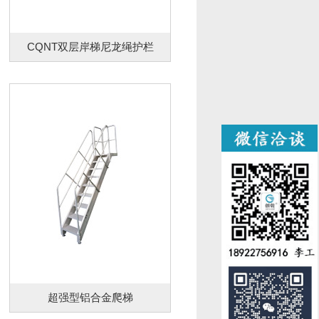
CQNT双层岸梯尼龙绳护栏
超强型铝合金爬梯