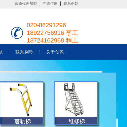
诚邀代理加盟
在线咨询
联系创乾
020-86291296
18922756916 李工
13724162968 程工
题
联系创乾
关于创乾