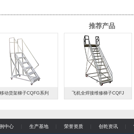
推荐产品
移动货架梯子CQFG系列
飞机全焊接维修梯子CQFJ
例中心
生产基地
荣誉资质
创乾资讯