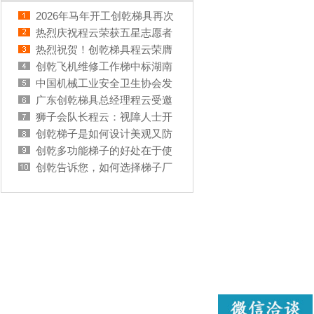
2026年马年开工创乾梯具再次
供货九元航空
热烈庆祝程云荣获五星志愿者
称号
热烈祝贺！创乾梯具程云荣膺
2025年度广东省五星级红十字
创乾飞机维修工作梯中标湖南
志愿者
机场集团
中国机械工业安全卫生协会发
布三项梯子类团体标准
广东创乾梯具总经理程云受邀
中国机械工业安全卫生协会登
狮子会队长程云：视障人士开
高安全设备分会邀请参与2025
启“烹饪之旅”
创乾梯子是如何设计美观又防
年应博会应急救援展
腐蚀
创乾多功能梯子的好处在于使
用用途多
创乾告诉您，如何选择梯子厂
家才是最好的