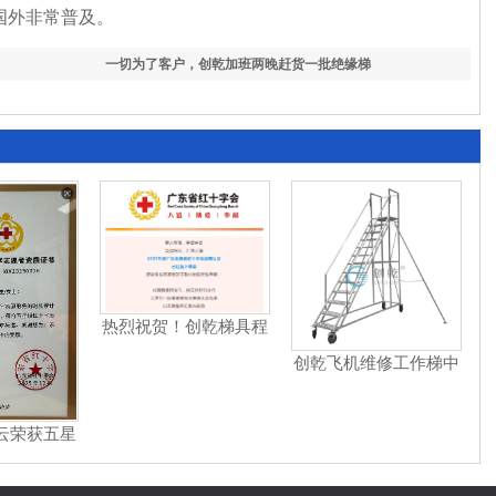
国外非常普及。
一切为了客户，创乾加班两晚赶货一批绝缘梯
热烈祝贺！创乾梯具程
云荣膺2025年度广东省
创乾飞机维修工作梯中
五星级红十字志愿者
标湖南机场集团
云荣获五星
者称号