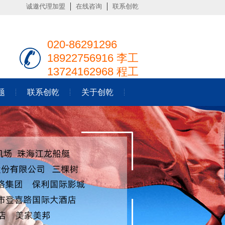
诚邀代理加盟
在线咨询
联系创乾
020-86291296
18922756916 李工
13724162968 程工
题
联系创乾
关于创乾