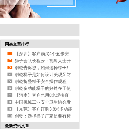
同类文章排行
【深圳】客户购买4个五步安
全梯人字工程梯
狮子会队长程云：视障人士开
启“烹饪之旅”
创乾告诉您，如何选择梯子厂
家才是最好的
创乾梯子是如何设计美观又防
腐蚀
创乾折叠梯子安全操作规程
创乾多功能梯子的好处在于使
用用途多
【河南】客户急用8米焊接直
梯，伸缩
中国机械工业安全卫生协会发
布三项梯子类团体标准
【东莞】客户订购3.8米多功能
伸缩梯，家庭使用
创乾：选择梯子厂家是要有标
准的
最新资讯文章