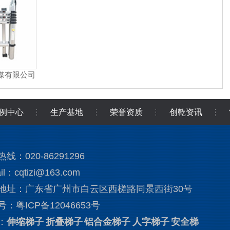
媒有限公司
采购
例中心
生产基地
荣誉资质
创乾资讯
线：020-86291296
il：cqtizi@163.com
地址：广东省广州市白云区西槎路同景西街30号
号：
粤ICP备12046653号
：
伸缩梯子
折叠梯子
铝合金梯子
人字梯子
安全梯