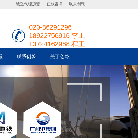
诚邀代理加盟
在线咨询
联系创乾
020-86291296
18922756916 李工
13724162968 程工
题
联系创乾
关于创乾