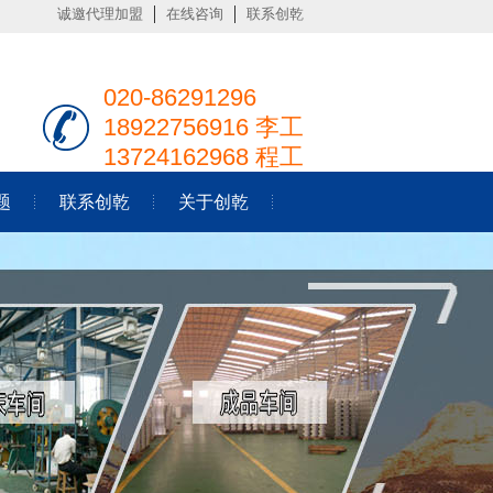
诚邀代理加盟
在线咨询
联系创乾
020-86291296
18922756916 李工
13724162968 程工
题
联系创乾
关于创乾