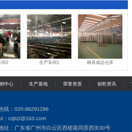
车间2
生产车间1
梯具成品仓库
例中心
生产基地
荣誉资质
创乾资讯
线：020-86291296
il：cqtizi@163.com
地址：广东省广州市白云区西槎路同景西街30号